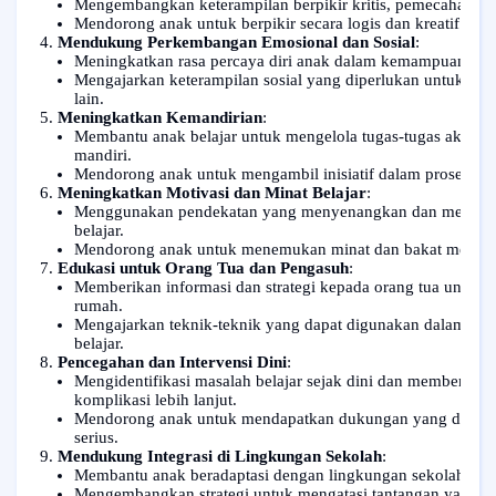
Mengembangkan keterampilan berpikir kritis, pemecahan ma
Mendorong anak untuk berpikir secara logis dan kreatif da
Mendukung Perkembangan Emosional dan Sosial
:
Meningkatkan rasa percaya diri anak dalam kemampuan belaj
Mengajarkan keterampilan sosial yang diperlukan untuk ber
lain.
Meningkatkan Kemandirian
:
Membantu anak belajar untuk mengelola tugas-tugas akademi
mandiri.
Mendorong anak untuk mengambil inisiatif dalam proses bel
Meningkatkan Motivasi dan Minat Belajar
:
Menggunakan pendekatan yang menyenangkan dan menarik 
belajar.
Mendorong anak untuk menemukan minat dan bakat mereka 
Edukasi untuk Orang Tua dan Pengasuh
:
Memberikan informasi dan strategi kepada orang tua untu
rumah.
Mengajarkan teknik-teknik yang dapat digunakan dalam akti
belajar.
Pencegahan dan Intervensi Dini
:
Mengidentifikasi masalah belajar sejak dini dan memberikan
komplikasi lebih lanjut.
Mendorong anak untuk mendapatkan dukungan yang diperl
serius.
Mendukung Integrasi di Lingkungan Sekolah
:
Membantu anak beradaptasi dengan lingkungan sekolah dan b
Mengembangkan strategi untuk mengatasi tantangan yang mu