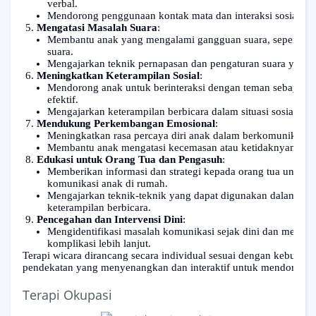
verbal.
Mendorong penggunaan kontak mata dan interaksi sosial yan
Mengatasi Masalah Suara
:
Membantu anak yang mengalami gangguan suara, seperti sua
suara.
Mengajarkan teknik pernapasan dan pengaturan suara yang 
Meningkatkan Keterampilan Sosial
:
Mendorong anak untuk berinteraksi dengan teman sebaya d
efektif.
Mengajarkan keterampilan berbicara dalam situasi sosial, sep
Mendukung Perkembangan Emosional
:
Meningkatkan rasa percaya diri anak dalam berkomunikasi d
Membantu anak mengatasi kecemasan atau ketidaknyamanan s
Edukasi untuk Orang Tua dan Pengasuh
:
Memberikan informasi dan strategi kepada orang tua untu
komunikasi anak di rumah.
Mengajarkan teknik-teknik yang dapat digunakan dalam akti
keterampilan berbicara.
Pencegahan dan Intervensi Dini
:
Mengidentifikasi masalah komunikasi sejak dini dan member
komplikasi lebih lanjut.
Terapi wicara dirancang secara individual sesuai dengan kebutuhan
pendekatan yang menyenangkan dan interaktif untuk mendorong par
Terapi Okupasi