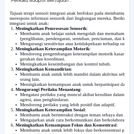
“Perilaku Adaptif Bertujuan”.
Tujuan terapi sensori integrasi anak berfokus pada membantu an
merespons informasi sensorik dari lingkungan mereka. Berikut ada
integrasi untuk anak:
Meningkatkan Pemrosesan Sensorik
:
Membantu anak belajar untuk mengolah dan memahami infor
(penglihatan, pendengaran, sentuhan, penciuman, dan kese
Mengurangi sensitivitas atau ketidakpekaan terhadap rangsa
Meningkatkan Keterampilan Motorik
:
Mendorong pengembangan keterampilan motorik kasar dan ha
gerakan dan koordinasi.
Meningkatkan keseimbangan dan kontrol tubuh.
Meningkatkan Kemandirian
:
Membantu anak untuk lebih mandiri dalam aktivitas sehari-
orang lain.
Meningkatkan kemampuan anak untuk berpartisipasi dalam k
Mengurangi Perilaku Menantang
:
Mengatasi perilaku yang muncul akibat kesulitan dalam memp
agresi, atau penghindaran.
Mendorong perilaku yang lebih positif dan adaptif.
Meningkatkan Keterampilan Sosial
:
Membantu anak berinteraksi dengan teman sebaya dan orang 
Mengajarkan anak cara berkomunikasi dan berkolaborasi dala
Meningkatkan Kemampuan Fokus dan Konsentrasi
:
Membantu anak untuk lebih fokus dan berkonsentrasi pada t