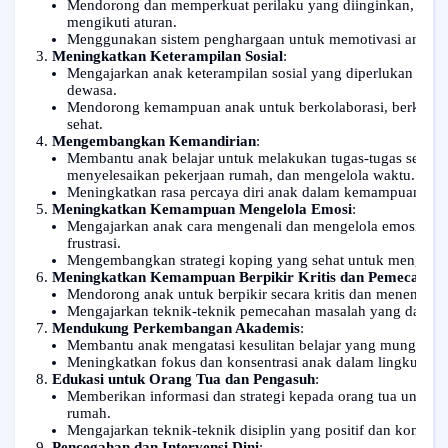
Mendorong dan memperkuat perilaku yang diinginkan, seper
mengikuti aturan.
Menggunakan sistem penghargaan untuk memotivasi anak aga
Meningkatkan Keterampilan Sosial
:
Mengajarkan anak keterampilan sosial yang diperlukan untu
dewasa.
Mendorong kemampuan anak untuk berkolaborasi, berkom
sehat.
Mengembangkan Kemandirian
:
Membantu anak belajar untuk melakukan tugas-tugas sehari-ha
menyelesaikan pekerjaan rumah, dan mengelola waktu.
Meningkatkan rasa percaya diri anak dalam kemampuan mer
Meningkatkan Kemampuan Mengelola Emosi
:
Mengajarkan anak cara mengenali dan mengelola emosi mere
frustrasi.
Mengembangkan strategi koping yang sehat untuk menghada
Meningkatkan Kemampuan Berpikir Kritis dan Pemecahan
Mendorong anak untuk berpikir secara kritis dan menemuka
Mengajarkan teknik-teknik pemecahan masalah yang dapat di
Mendukung Perkembangan Akademis
:
Membantu anak mengatasi kesulitan belajar yang mungkin dis
Meningkatkan fokus dan konsentrasi anak dalam lingkungan 
Edukasi untuk Orang Tua dan Pengasuh
:
Memberikan informasi dan strategi kepada orang tua untuk
rumah.
Mengajarkan teknik-teknik disiplin yang positif dan konsiste
Pencegahan dan Intervensi Dini
: