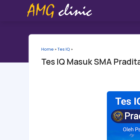
Home
»
Tes IQ
»
Tes IQ Masuk SMA Pradita