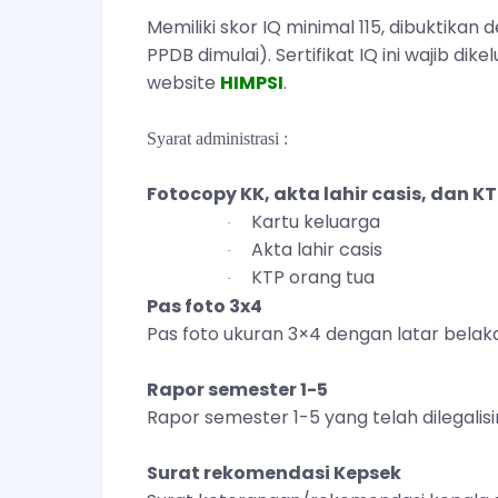
Memiliki skor IQ minimal 115, dibuktikan
PPDB dimulai). Sertifikat IQ ini wajib dik
website
HIMPSI
.
Syarat administrasi :
Fotocopy KK, akta lahir casis, dan KT
Kartu keluarga
·
Akta lahir casis
·
KTP orang tua
·
Pas foto 3x4
Pas foto ukuran 3×4 dengan latar belak
Rapor semester 1-5
Rapor semester 1-5 yang telah dilegalisi
Surat rekomendasi Kepsek