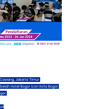
, Cawang, J
akarta Timur
ebelah Hotel Bogor Icon Kota Bogor
ogor
gor