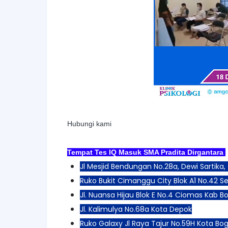
Hubungi kami
Tempat Tes IQ Masuk SMA Pradita Dirgantara
:
Jl Mesjid Bendungan No.28a,
Dewi Sartika
Ruko Bukit Cimanggu City Blok A1 No.42 S
Jl. Nuansa Hijau Blok E No.4 Ciomas Kab B
Jl. Kalimulya No.68a Kota Depok
Ruko Galaxy Jl Raya Tajur No.59H Kota Bo