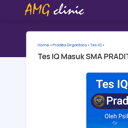
Home
»
Pradita Dirgantara
»
Tes IQ
»
Tes IQ Masuk SMA PRADI