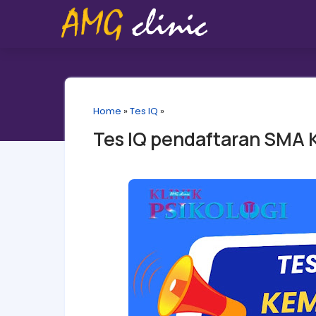
Home
»
Tes IQ
»
Tes IQ pendaftaran SMA 