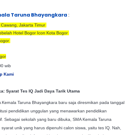
mala Taruna Bhayangkara
:
, Cawang, J
akarta Timur
ebelah Hotel Bogor Icon Kota Bogor
Bogor
gor
00 wib
p Kami
: Syarat Tes IQ Jadi Daya Tarik Utama
A Kemala Taruna Bhayangkara baru saja diresmikan pada tanggal
titusi pendidikan unggulan yang menawarkan pendidikan
tif. Sebagai sekolah yang baru dibuka, SMA Kemala Taruna
yarat unik yang harus dipenuhi calon siswa, yaitu tes IQ. Nah,