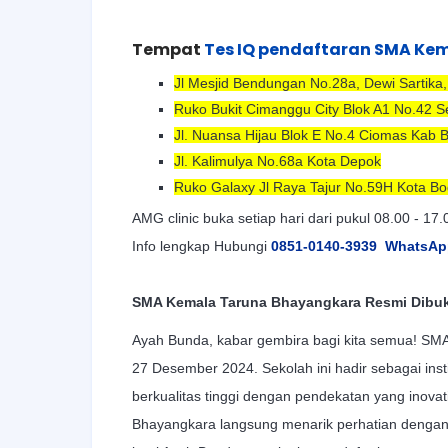
Tempat
Tes IQ pendaftaran SMA Ke
Jl Mesjid Bendungan No.28a,
Dewi Sartika
Ruko Bukit Cimanggu City Blok A1 No.42 S
Jl. Nuansa Hijau Blok E No.4 Ciomas Kab 
Jl. Kalimulya No.68a Kota Depok
Ruko Galaxy Jl Raya Tajur No.59H Kota Bo
AMG clinic buka setiap hari dari pukul 08.00 - 17.
Info lengkap Hubungi
0851-0140-3939
WhatsAp
SMA Kemala Taruna Bhayangkara Resmi Dibuka
Ayah Bunda, kabar gembira bagi kita semua! SM
27 Desember 2024. Sekolah ini hadir sebagai ins
berkualitas tinggi dengan pendekatan yang inova
Bhayangkara langsung menarik perhatian dengan s