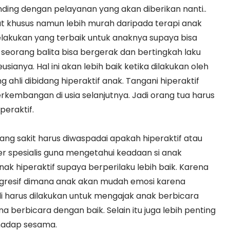
nding dengan pelayanan yang akan diberikan nanti..
at khusus namun lebih murah daripada terapi anak
elakukan yang terbaik untuk anaknya supaya bisa
 seorang balita bisa bergerak dan bertingkah laku
ianya. Hal ini akan lebih baik ketika dilakukan oleh
 ahli dibidang hiperaktif anak. Tangani hiperaktif
rkembangan di usia selanjutnya. Jadi orang tua harus
eraktif.
ang sakit harus diwaspadai apakah hiperaktif atau
er spesialis guna mengetahui keadaan si anak
ak hiperaktif supaya berperilaku lebih baik. Karena
agresif dimana anak akan mudah emosi karena
di harus dilakukan untuk mengajak anak berbicara
erbicara dengan baik. Selain itu juga lebih penting
rhadap sesama.