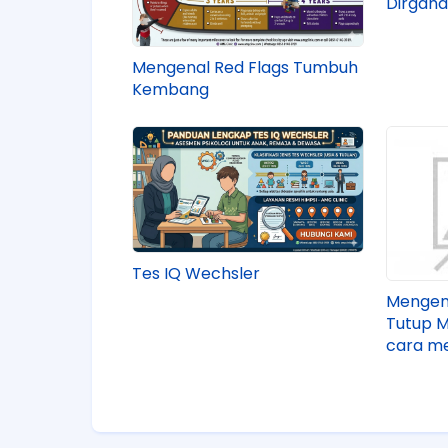
Dirgaha
Mengenal Red Flags Tumbuh
Kembang
Tes IQ Wechsler
Mengen
Tutup M
cara m