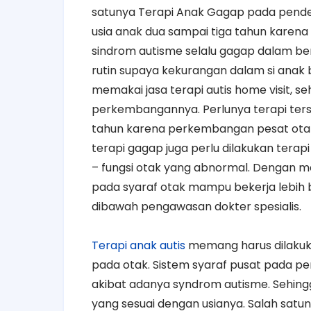
satunya Terapi Anak Gagap pada penderit
usia anak dua sampai tiga tahun karen
sindrom autisme selalu gagap dalam ber
rutin supaya kekurangan dalam si anak b
memakai jasa terapi autis home visit, s
perkembangannya. Perlunya terapi ters
tahun karena perkembangan pesat otak a
terapi gagap juga perlu dilakukan terap
– fungsi otak yang abnormal. Dengan me
pada syaraf otak mampu bekerja lebih ba
dibawah pengawasan dokter spesialis.
Terapi anak autis
memang harus dilakuka
pada otak. Sistem syaraf pusat pada pe
akibat adanya syndrom autisme. Seh
yang sesuai dengan usianya. Salah satun