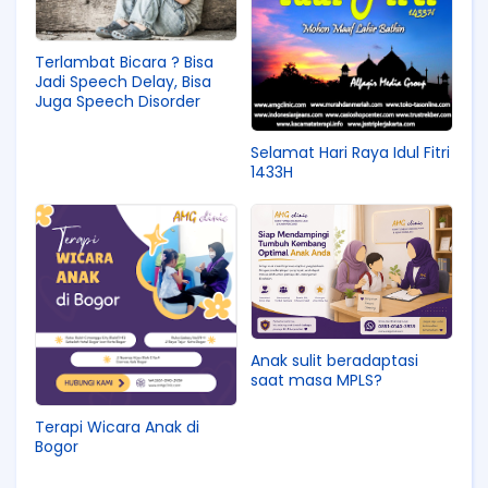
Terlambat Bicara ? Bisa
Jadi Speech Delay, Bisa
Juga Speech Disorder
Selamat Hari Raya Idul Fitri
1433H
Anak sulit beradaptasi
saat masa MPLS?
Terapi Wicara Anak di
Bogor