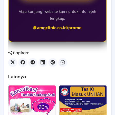
Atau kunjungi website kami untuk info lebih
lengkap:
🌐 amgclinic.co.id/promo
Bagikan:
Lainnya