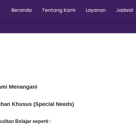
Beranda
Tentang Kami
Layanan
Jadwal
ami Menangani
han Khusus (Special Needs)
litan Belajar seperti :